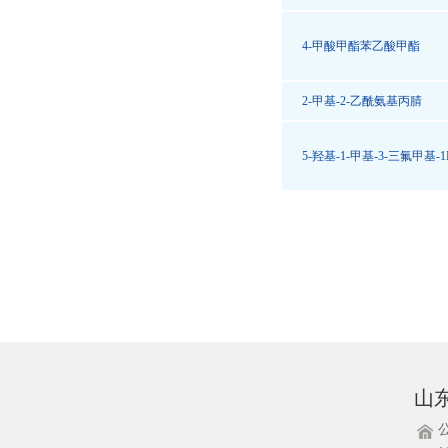
4-甲酸甲酯苯乙酸甲酯
2-甲基-2-乙酰氨基丙腈
5-羟基-1-甲基-3-三氟甲基-
山
公司